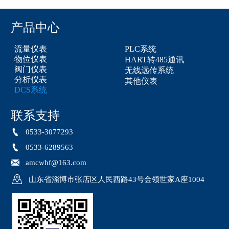
产品中心
流量仪表
PLC系统
物位仪表
HART转485通讯
阀门仪表
无线远传系统
分析仪表
其他仪表
DCS系统
联系支持

0533-3077293

0533-6289563

amcwhf@163.com

山东省淄博市张店区人民西路43号金领世家A座1004